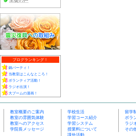
ブログランキング！
鍋パーティ！
当教室はこんなところ！
ボランティア活動！
ラジオ出演！
大ブームの漫画！
教室概要のご案内
学校生活
留学
教室の雰囲気体験
学習コース紹介
ボラ
教室へのアクセス
学習システム
ラジ
学院長メッセージ
授業料について
その
課外活動