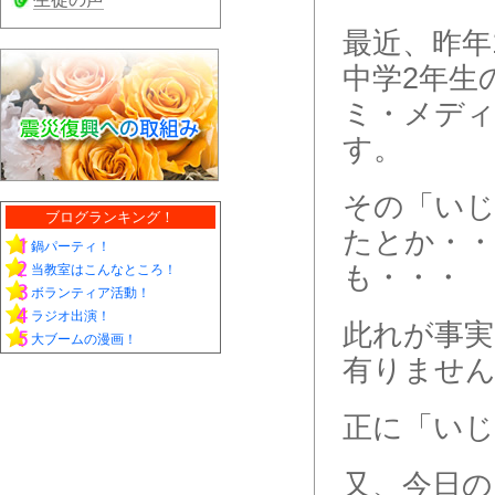
最近、昨年
中学2年生
ミ・メデ
す。
その「いじ
ブログランキング！
たとか・・
鍋パーティ！
も・・・
当教室はこんなところ！
ボランティア活動！
ラジオ出演！
此れが事実
大ブームの漫画！
有りません
正に「いじ
又、今日の