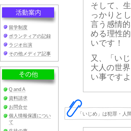
そして、
っかりとし
言う感情的
留学制度
める理性的
ボランティアの記録
いです！
ラジオ出演
その他メディア記事
又、「い
大人の世界
い事です
Q and A
資料請求
お問合せ
「いじめ」は犯罪・人
個人情報保護につい
て
生徒の声