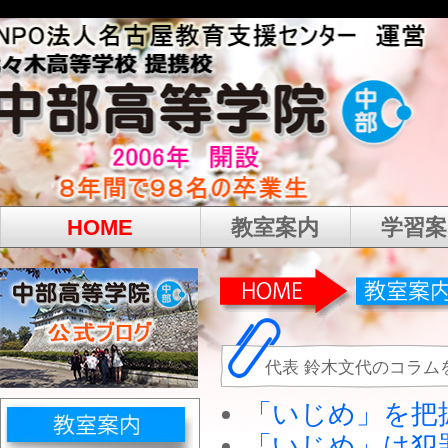
HOME
教室案内
学習案
代表 鈴木文代のコラム
「いじめ」を把
「いじめ」は犯