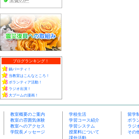
ブログランキング！
鍋パーティ！
当教室はこんなところ！
ボランティア活動！
ラジオ出演！
大ブームの漫画！
教室概要のご案内
学校生活
留学
教室の雰囲気体験
学習コース紹介
ボラ
教室へのアクセス
学習システム
ラジ
学院長メッセージ
授業料について
その
課外活動