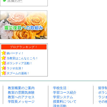
ブログランキング！
鍋パーティ！
当教室はこんなところ！
ボランティア活動！
ラジオ出演！
大ブームの漫画！
教室概要のご案内
学校生活
留学
教室の雰囲気体験
学習コース紹介
ボラ
教室へのアクセス
学習システム
ラジ
学院長メッセージ
授業料について
その
課外活動